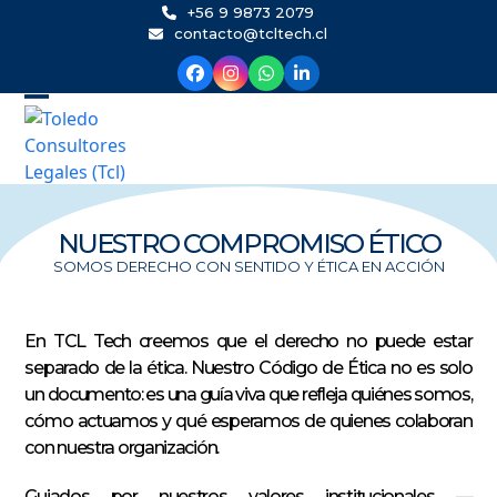
Skip
+56 9 9873 2079
contacto@tcltech.cl
to
content
NUESTRO COMPROMISO ÉTICO
SOMOS DERECHO CON SENTIDO Y ÉTICA EN ACCIÓN
En TCL Tech creemos que el derecho no puede estar
separado de la ética. Nuestro Código de Ética no es solo
un documento: es una guía viva que refleja quiénes somos,
cómo actuamos y qué esperamos de quienes colaboran
con nuestra organización.
Guiados por nuestros valores institucionales —