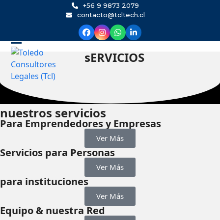
Skip
+56 9 9873 2079
contacto@tcltech.cl
to
content
sERVICIOS
nuestros servicios
Para Emprendedores y Empresas
Ver Más
Servicios para Personas
Ver Más
para instituciones
Ver Más
Equipo & nuestra Red