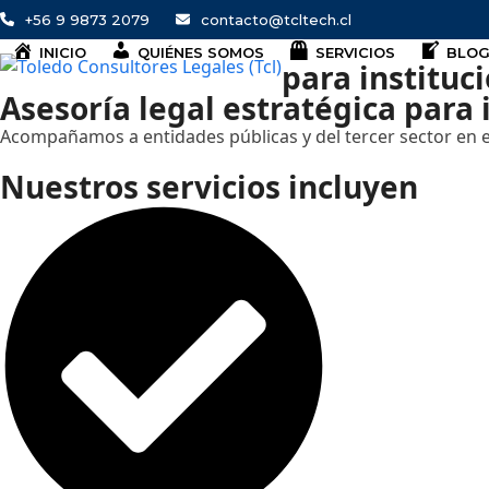
Skip
+56 9 9873 2079
contacto@tcltech.cl
to
INICIO
QUIÉNES SOMOS
SERVICIOS
BLOG
content
para instituc
Asesoría legal estratégica para 
Acompañamos a entidades públicas y del tercer sector en el
Nuestros servicios incluyen